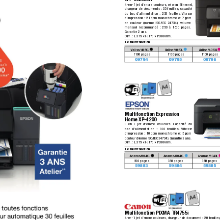
4-en-1 jet d’encre couleurs,
 réseau Ethernet,
chargeur de documents :
 35 feuilles,
 capacité 
du bac d’alimentation : 250 feuilles.
 Vitesse 
d’impression :
 21 ppm monochrome et 7 ppm 
en couleur (norme ISO/IEC 24734),
 volume 
mensuel recommandé :
 250 à 1500 pages.
Garantie 2 ans.
Dim.
 :
 L.375 x H.170 x P
.300 mm.
Le multifonction
Valise/405XL 
Valise/405XL 
Valise/405XL 
1100 pages
1100 pages
1100 pa
ges
09794 
09795 
09796 
Multifonction Expression 
Home XP-4200
3-en-1 jet d’encre couleurs.
 Capacité du 
bac d’alimentation : 100 feuilles.
 Vitesse
d’impression :
 10 ppm monochrome et 5 ppm 
couleur (Norme ISO/IEC 24734).
 Garantie 2 ans.
Dim.
 :
 L.375 x H.170 x P
.300 mm.
Le multifonction
Ananas/604XL 
Ananas/604XL 
Ananas/604XL 
500 pages
350 pa
ges
350 pages
59883 
59884 
59885 
Multifonction PIXMA TR4755i
4-en-1 jet d’encre couleurs,
 chargeur de document :
 20 feuilles