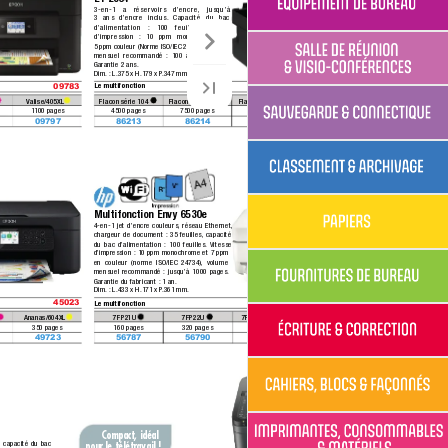
3-en-1 a réservoirs d’encre, jusqu’à
3 ans d’encre inclus.
 Capacité du bac 
d’alimentation : 100 feuilles.
 Vitesse
d’impression :
 10 ppm monochrome et 
Équipement 
5 ppm couleur (Norme ISO/IEC 24734).
Volume 
de Bureau
mensuel recommandé :
 100 à 600 pages.
Garantie 2 ans.
Dim.
 :
 L.375 x H.179 x P
.347 mm.
09783 
58652 
Le multifonction
& Visioconférence
Salle de Réunion 
Valise/405XL 
Flacon série 104 
Flacon série 104 
Flacon série 104 
Flacon série 104 
1100 pages
4500 pages
7500 pages
7500 pa
ges
7500 pages
09797 
86213 
86214 
86215 
86216 
& Connectique
Sauvegarde 
Multifonction Envy 6530e
Classement 
& Archivage
4-en-1 jet d’encre couleurs,
 réseau Ethernet,
chargeur de document :
 35 feuilles,
 ca
pacité 
du bac d’alimentation : 100 feuilles.
 Vitesse 
d’impression :
 10 ppm monochrome et 7 ppm 
en couleur (norme ISO/IEC 24734),
 volume 
mensuel recommandé :
 jusqu’à 1000 pages. 
Garantie du fabricant :
 1 an.
Papiers
Dim.
 :
 L.433 x H.171 x P
.361 mm.
45023 
56798 
Le multifonction
Ananas/604XL 
7FP21U 
7FP22U 
7FP20U  
6L6S6UE 
350 pages
160 pages
320 pa
ges
120 pages
160 + 120 pages
Fournitures 
de Bureau
49723 
56787 
56790 
56788 
56789 
& Correction
Ecriture 
Compact, idéal 
,
 capacité du bac 
pour le télétravail !