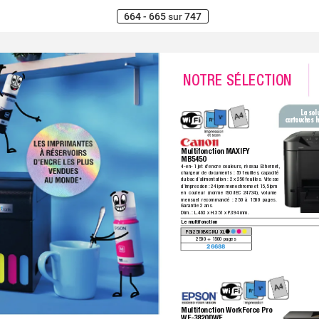
664 - 665
sur
747
NO
TRE SÉLECTION
La sol
cartouches h
Multifonction MAXIFY 
MB5450
4-en-1 jet d’encre couleurs,
 réseau Ethernet,
chargeur de documents :
 50 feuilles,
 capacité 
du bac d’alimentation : 2 x 250 feuilles.
  Vitesse 
d’impression :
 24 ipm monochrome et 15,5 ipm 
en couleur (norme ISO/IEC 24734),
 volume 
mensuel recommandé :
 250 à 1500 pages.
Garantie 2 ans.
Dim.
 :
 L.463 x H.351 x P
.394 mm.
Le multifonction
PGI2500BKCMJ XL 
2500 + 1500 pages
26688 
Multifonction WorkForce Pro 
WF-3820DWF