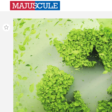
AF_Discovery_ALKOR_Anúncios_210x297_FR_2023-08-17_V1.pdf   1   18/08/2023   11:11:38