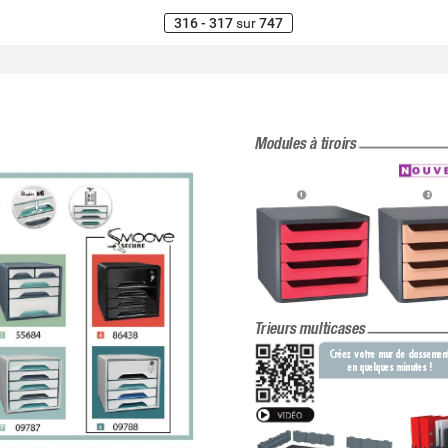
316 - 317
sur
747
Modules à tiroirs
1
2
T
rieurs multicases
Créez votre mur de classemen
en quelques minutes !