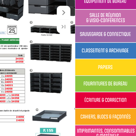
Équipement 
de Bureau
Exemple de réalisation
4
5
& Visioconférence
Salle de Réunion 
Hauteur normale
. Produit entièrement 
6
7
x 32 cm) (profondeur 350 mm).
& Connectique
er cases «normales» et «jumbo» 
Sauvegarde 
Code
24055 
Hauteur jumbo
24058 
Classement 
& Archivage
bres d’éléments 
8
base à commander
3 x 
24055
9
6 x 
24055
10 x 
24055
15 x 
24055
Papiers
3 x 
24058
Hauteur mixte
6 x 
24058
4055
 + 1 x 
24058
4055
 + 3 x 
24058
Fournitures 
4055
 + 5 x 
24058
de Bureau
11
10
avec butée de sécurité et poignée 
24056
& Correction
Ecriture 
24059
P
. 155
12