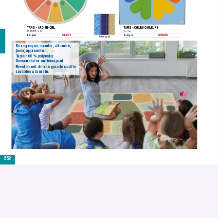
T
APIS - ARC-EN-CIEL
T
APIS - CŒURS COULEURS
Diamètre :
 2 m.
2 x 2 m.
Le tapis
Le tapis
56211
05626
Antidérapant
Se regrouper
,
 écouter
,
 attendre,
jouer
,
 apprendre… 
T
apis 100 % polyester
.
Dessous latex antidérapant.
Revêtement de très grande qualité.
Lavables à la main.
552