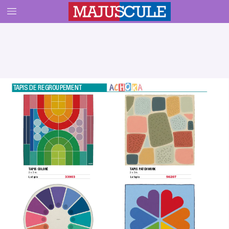
T
APIS DE REGROUPEMENT
T
APIS P
A
TCHWORK
T
APIS COLORÉ
2 x 2 m.
2 x 2 m.
Le tapis
Le tapis
33903
56207