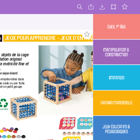
JEUX POUR 
APPRENDRE - JEUX D’ENTRAÎNEMENT
 âge
er
Éveil 1
s objets de la cage 
ation original 
& construction
Manipulation 
e motricité ﬁne et 
.
due séparément.
es emprisonnées dans 
ne orale ou une ﬁche.
Imitation
et en petit groupe 
maternelle
Nathan
& pédagogiques
Jeux éducatifs