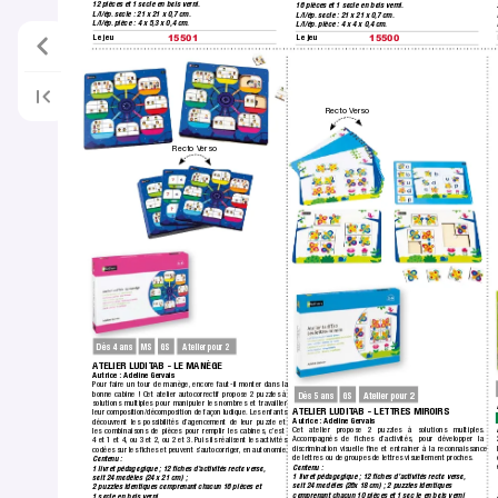
12 pièces et 1 socle en bois verni.
16 pièces et 1 socle en bois verni.
L/l/ép.
 socle : 21 x 21 x 0,7 cm. 
L/l/ép.
 socle : 21 x 21 x 0,7 cm. 
L/l/ép.
 pièce : 4 x 5,3 x 0,4 cm.
L/l/ép.
 pièce : 4 x 4 x 0,4 cm.
Le jeu
Le jeu
15501
15500
Recto V
erso
Recto V
erso
MS
GS
Dès 4 ans
Atelier pour 2
A
TELIER LUDIT
AB - LE MANÈGE
Autrice : Adeline Gervais
Pour faire un tour de manège,
 encore faut-il monter dans la 
bonne cabine ! Cet atelier autocorrectif propose 2 puzzles à 
GS
Dès 5 ans
Atelier pour 2
solutions multiples pour manipuler les nombres et travailler 
A
TELIER LUDIT
AB - LETTRES MIROIRS
leur composition/décomposition de façon ludique.
 Les enfants 
Autrice : Adeline Gervais
découvrent les possibilités d’agencement de leur puzzle et 
Cet atelier propose 2 puzzles à solutions multiples.
les combinaisons de pièces pour remplir les cabines,
 c’est 
Accompagnés de ﬁches d’activités, pour développer la
4 et 1 et 4,
 ou 3 et 2, ou 2 et 3.
 Puis ils réalisent les activités 
discrimination visuelle ﬁne et entrainer à la reconnaissance 
codées sur les ﬁches et peuvent s’autocorriger
, en autonomie.
de lettres ou de groupes de lettres visuellement proches.
Contenu : 
Contenu : 
1 livret pédagogique ; 12 ﬁches d’activités recto verso,
1 livret pédagogique ; 12 ﬁches d’activités recto verso,
soit 24 modèles (24 x 21 cm) ; 
soit 24 modèles (26x 18 cm) ; 2 puzzles identiques 
2 puzzles identiques comprenant chacun 16 pièces et 
comprenant chacun 10 pièces et 1 soc
le en bois verni 
1 socle en bois verni.