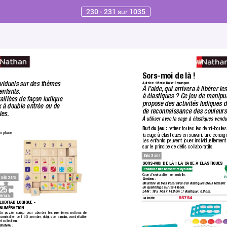
230 - 231
sur
1035
Sors-moi de là !
ividuels sur des thèmes 
Autrice : Marie Bolle-Besançon
À l’aide
,
 qui arrivera à libérer le
enfants.
à élastiques ? Ce jeu de manipul
aillées de façon ludique  
propose des activités ludiques d
x à double entrée ou de 
de reconnaissance des couleurs
les.
À utiliser avec la cage à élastiques ven
But du jeu :
 retirer toutes les demi-boul
n place.
la cage à élastiques en suivant une consig
Les enfants peuvent jouer individuellement 
sur le principe de déﬁs collaboratifs
.
Dès 3 ans
SORS-MOI DE LÀ ! LA CAGE À ÉLASTIQUES
Produit entièrement recyclable.
Cage d’exploration sensorielle.
Dès 3 ans
Contenu : 
Structure en bois verni avec des élastiques bleus formant 
25
un quadrillage sur les 4 f
aces.
L/l/H : 18 x 14,8 x 14,8 cm ; l élastique : 0,8 cm.
PIÈCES
La boîte
55754
LUDIT
AB LOGIQUE - 
NUMÉRA
TION
Un puzzle conçu pour aborder les premières notions de 
numération de 1 à 5 : nombre,
 doigts de la main, constellation 
et collection.
Contenu :