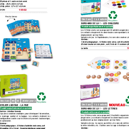
25 pièces et 1 socle en bois verni.
L/l/ép.
 : 23,5 x 23,5 x 0,7 cm. 
L/l/ép.
 pièce : 3,7 x 3,7 x 0,4 cm.
Le jeu
15502
Recto V
erso
Dès 3 ans
1 à 4  enfants
SORS-MOI DE LÀ ! - LES COULEURS
Produit majoritairement recyclable.
Les 12 ﬁches recto verso proposent 24 activités organisées 
Les enfants récupèrent les demi-boules correspondant à la
emplacement sur leur ﬁche.
Variantes de jeu :
 le Ra
pidoboules, les sons des couleurs,
 
Contenu : 
1 livret pédagogique ; 12 ﬁches recto verso,
 soit 24 activit
22 demi-boules en bois plein ,
 soit 2 lots de 11 couleurs (Ø
La boîte
MS
GS
Dès 4 ans
Atelier pour 2
NOUVEAU
Dès 3 ans
1 à 4  enfants
A
TELIER LUDIT
AB - LA R
UE
SORS-MOI DE LÀ ! - LES LETTRES
Produit majoritairement recyclable.
Autrice : Adeline Gervais
Produit entièrement recyclable.
2 puzzles à solutions multiples,
 pour développer l’observa
tion,
Les 12 ﬁches recto verso proposent 24 activités organisées
le repérage spatial et la logique. Les enfants réalisent les 
progressive.
 Les enfants récupèrent les demi-boules corre
conﬁgurations codées sur les ﬁches et peuvent s’autocorriger
, 
positionnent au bon emplacement sur leur ﬁche.
en autonomie.
Variantes de jeu :
 la course aux lettres, les sons des lettre
Contenu : 
la lettre interdite,
 etc. S’utilise avec la cage à élastiques
1 livret pédagogique ; 12 ﬁches d’activités recto verso,
 soit
Contenu : 
24 modèles (13 x 13 cm) ; 2 puzzles identiques comprenant