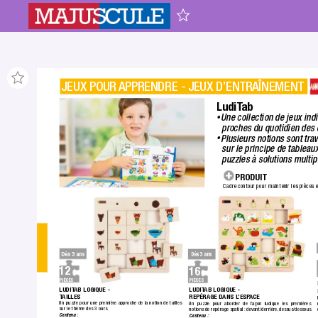
JEUX POUR 
APPRENDRE - JEUX D’ENTRAÎNEMENT
LudiT
ab
Une collection de jeux ind
•
proches du quotidien des 
Plusieurs notions sont trav
•
sur le principe de tableau
puzzles à solutions multip
 PRODUIT
Cadre contour pour maintenir les pièces e
Dès 3 ans
Dès 3 ans
12
16
PIÈCES
PIÈCES
LUDIT
AB LOGIQUE - 
LUDIT
AB LOGIQUE - 
T
AILLES
REPÉRAGE D
ANS L
’ESP
ACE
Un puzzle pour une première approche de la notion de tailles 
Un puzzle pour aborder de façon ludique les premières 
sur le thème des 3 ours.
notions de repérage spatial : devant/derrière,
 dessus/dessous.
Contenu :
Contenu :