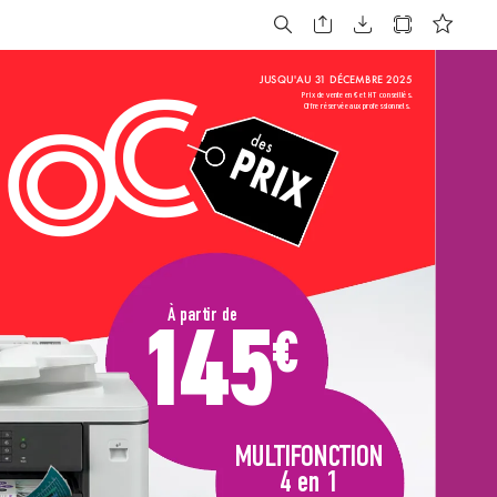
H
JUSQU'AU 3
1 DÉCEMBRE 2025
C
Prix de vente en € et HT conseillés.
o
Offre réservée aux professionnels.
des
PRIX
À partir de
14
5
€
MUL
TIF
ONC
TION
4 en 1