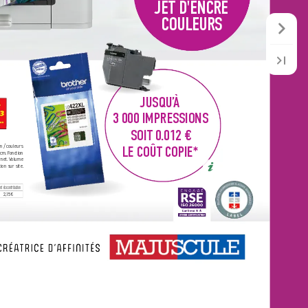
JET D'ENCRE
COULEURS
JUSQU’
À
3 0
00 IMPRESSIONS
SO
IT
 0.012 €
 / couleurs 
LE COÛT COPIE
*
 cm. F
onction 
net. V
olume 
on sur site. 
nt écocontribution
2,15€